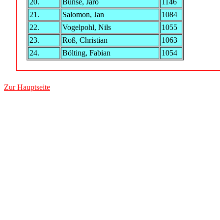
20.
Bunse, Jaro
1146
21.
Salomon, Jan
1084
22.
Vogelpohl, Nils
1055
23.
Roß, Christian
1063
24.
Bölting, Fabian
1054
Zur Hauptseite