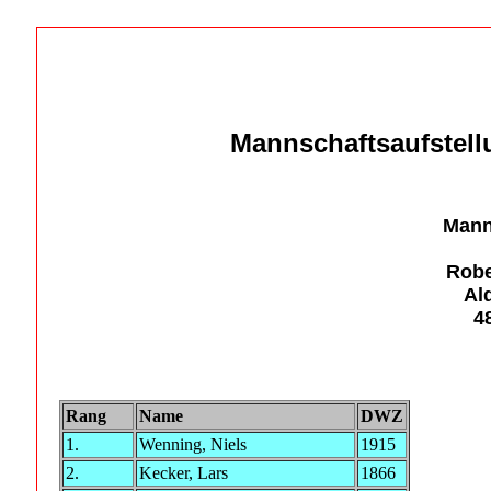
Mann
 Robe
 Al
 4
Rang
Name
DWZ
1.
Wenning, Niels
1915
2.
Kecker, Lars
1866